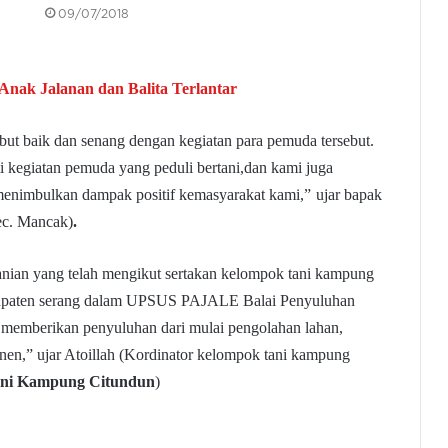
09/07/2018
 Anak Jalanan dan Balita Terlantar
t baik dan senang dengan kegiatan para pemuda tersebut.
 kegiatan pemuda yang peduli bertani,dan kami juga
menimbulkan dampak positif kemasyarakat kami,”
ujar bapak
c. Mancak)
.
anian yang telah mengikut sertakan kelompok tani kampung
abupaten serang dalam UPSUS PAJALE Balai Penyuluhan
memberikan penyuluhan dari mulai pengolahan lahan,
anen,”
u
jar Atoillah (Kordinator kelompok tani kampung
Dinsos Banten Gelar Wisata Sosial
tani Kampung Citundun
)
Untuk Anak Jalanan dan Balita
Terlantar