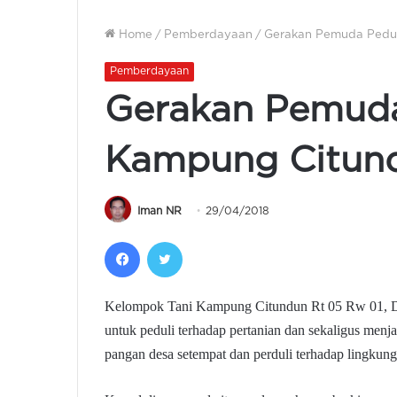
Home
/
Pemberdayaan
/
Gerakan Pemuda Pedul
Pemberdayaan
Gerakan Pemuda
Kampung Citun
Iman NR
29/04/2018
Facebook
Twitter
K
elompok
T
ani Kampung
C
itundun Rt 05 Rw 01,
untuk peduli terhadap pertanian dan sekaligus menj
pangan desa setempat dan perduli terhadap lingkung