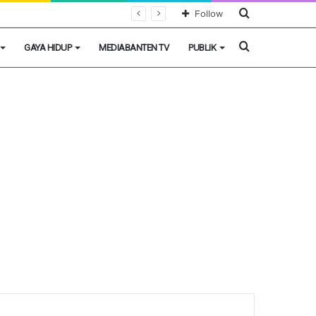
Cari
Follow
Berita
Cari
GAYA HIDUP
MEDIABANTEN TV
PUBLIK
Berita