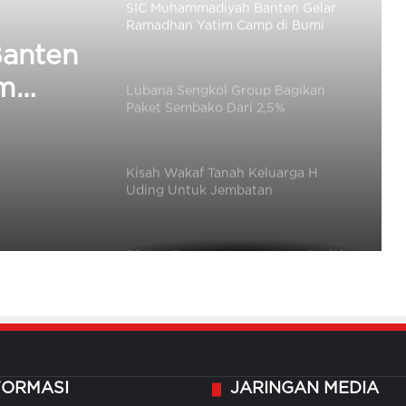
SIC Muhammadiyah Banten Gelar
Ramadhan Yatim Camp di Bumi
Agung Permai 2
anten
im
Lubana Sengkol Group Bagikan
Paket Sembako Dari 2,5%
Pendapatan Usaha
Kisah Wakaf Tanah Keluarga H
Uding Untuk Jembatan
Penghubung Serang-Tangerang
Dinsos Banten Gelar Wisata Sosial
Untuk Anak Jalanan dan Balita
Terlantar
Rangkuti, Bintara Polisi Berdayakan
Masyarakat Lewat Budidaya Lele
FORMASI
JARINGAN MEDIA