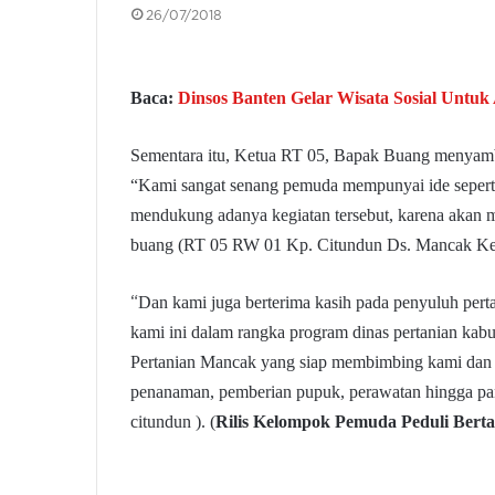
26/07/2018
Baca:
Dinsos Banten Gelar Wisata Sosial Untuk
S
ementara itu, Ketua RT 05, Bapak Buang menyambu
“
Kami sangat senang pemuda mempunyai ide seperti
mendukung adanya kegiatan tersebut, karena akan 
buang (RT 05 RW 01 Kp. Citundun Ds. Mancak Ke
Dan kami juga berterima kasih pada penyuluh pert
“
kami ini dalam rangka program dinas pertanian k
Pertanian Mancak yang siap membimbing kami dan 
penanaman, pemberian pupuk, perawatan hingga p
citundun ).
(
Rilis Kelompok Pemuda Peduli Ber