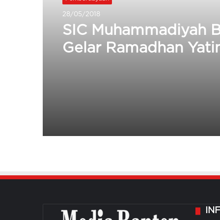
28/05/2018
SIC Muhammadiyah B
Gelar Ramadhan Yat
Camp di Bumi Agung
Permai 2
IN