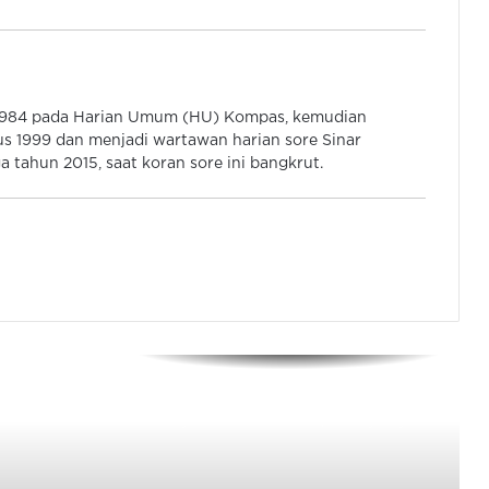
Rangkuti, Bintara Polisi Berdayakan
Masyarakat Lewat Budidaya Lele
Warga Taman Lopang Indah Dapat
 1984 pada Harian Umum (HU) Kompas, kemudian
Bantuan Tanaman Langka Dari
s 1999 dan menjadi wartawan harian sore Sinar
Afrika
 tahun 2015, saat koran sore ini bangkrut.
Lebak Larang Nelayan Tangkap
Penyu Hijau, Penyu Sisik dan Pari
Manta
FSMP: Dana Rohingya Terkumpul
Rp90 Juta
Polda Papua Berdayakan
Masyarakat Melalui Kopi Lany Jaya
Berkualitas Dunia