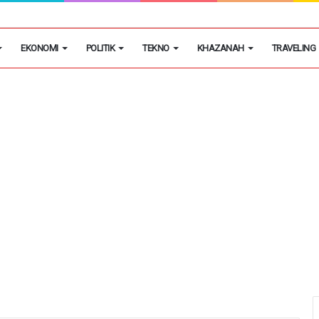
h Putih Tidak Akan Menutup Warung Kelontongan di Desa
EKONOMI
POLITIK
TEKNO
KHAZANAH
TRAVELING