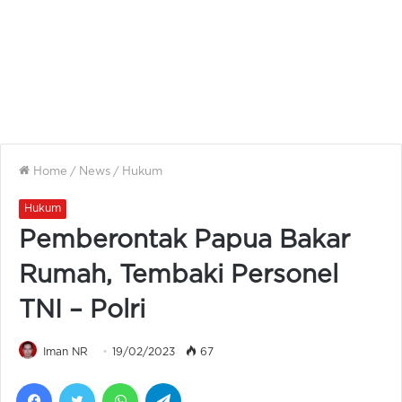
Home
/
News
/
Hukum
Hukum
Pemberontak Papua Bakar
Rumah, Tembaki Personel
TNI – Polri
Iman NR
19/02/2023
67
Facebook
Twitter
WhatsApp
Telegram