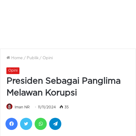
Home
/
Publik
/
Opini
Opini
Presiden Sebagai Panglima
Melawan Korupsi
Iman NR
11/11/2024
35
Facebook
Twitter
WhatsApp
Telegram