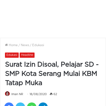
Home
/
News
/
Edukasi
Edukasi
Headline
Surat Izin Disoal, Pelajar SD -
SMP Kota Serang Mulai KBM
Tatap Muka
Iman NR
18/08/2020
62
Facebook
Twitter
WhatsApp
Telegram