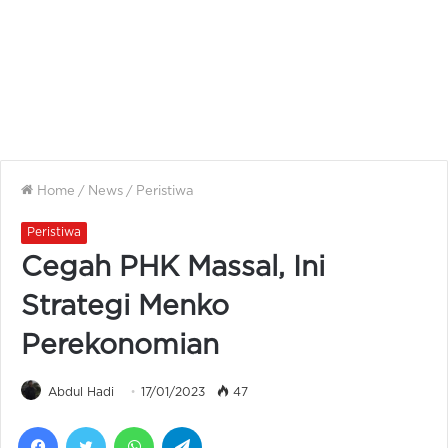
Home
/
News
/
Peristiwa
Peristiwa
Cegah PHK Massal, Ini
Strategi Menko
Perekonomian
Abdul Hadi
17/01/2023
47
Facebook
Twitter
WhatsApp
Telegram