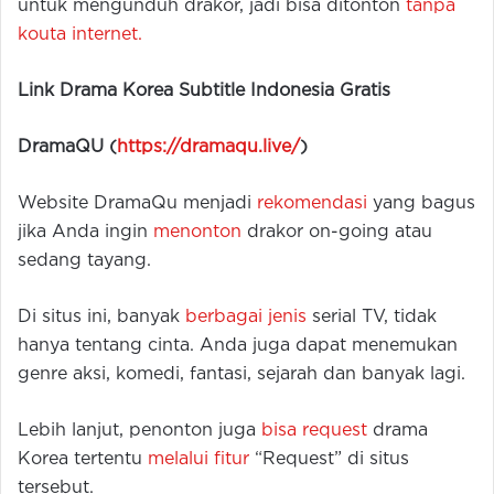
untuk mengunduh drakor, jadi bisa ditonton
tanpa
kouta internet.
Link Drama Korea Subtitle Indonesia Gratis
DramaQU (
https://dramaqu.live/
)
Website DramaQu menjadi
rekomendasi
yang bagus
jika Anda ingin
menonton
drakor on-going atau
sedang tayang.
Di situs ini, banyak
berbagai jenis
serial TV, tidak
hanya tentang cinta. Anda juga dapat menemukan
genre aksi, komedi, fantasi, sejarah dan banyak lagi.
Lebih lanjut, penonton juga
bisa request
drama
Korea tertentu
melalui fitur
“Request” di situs
tersebut.