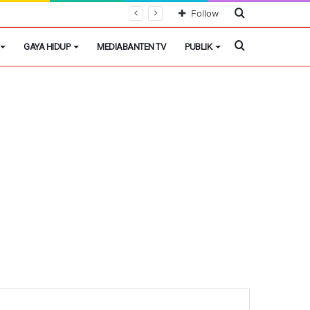
Cari
Follow
Berita
Cari
GAYA HIDUP
MEDIABANTEN TV
PUBLIK
Berita