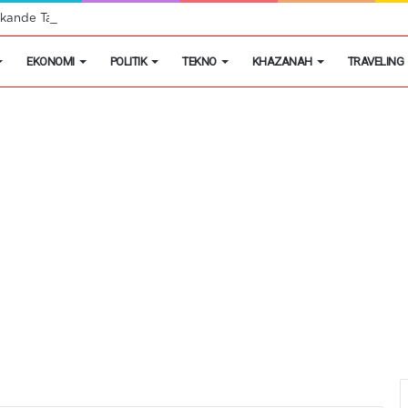
ande Tangkap Pencuri Telepon Seluler di Leuwi Limus
EKONOMI
POLITIK
TEKNO
KHAZANAH
TRAVELING