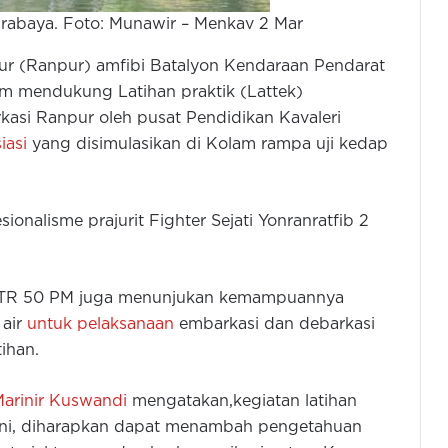
urabaya. Foto: Munawir – Menkav 2 Mar
pur (Ranpur) amfibi Batalyon Kendaraan Pendarat
lam mendukung Latihan praktik (Lattek)
asi Ranpur oleh pusat Pendidikan Kavaleri
iasi
yang disimulasikan di Kolam rampa uji kedap
sionalisme prajurit Fighter Sejati Yonranratfib 2
r BTR 50 PM juga menunjukan kemampuannya
 air
untuk pelaksanaan
embarkasi dan debarkasi
ihan.
Marinir Kuswandi
mengatakan,kegiatan latihan
 ini, diharapkan dapat menambah pengetahuan