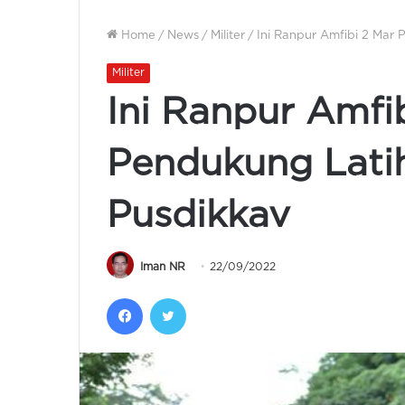
Home
/
News
/
Militer
/
Ini Ranpur Amfibi 2 Mar 
Militer
Ini Ranpur Amfi
Pendukung Latih
Pusdikkav
Iman NR
22/09/2022
Facebook
Twitter