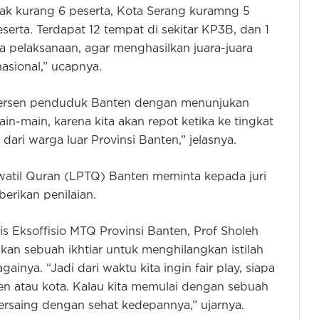
ak kurang 6 peserta, Kota Serang kuramng 5
erta. Terdapat 12 tempat di sekitar KP3B, dan 1
da pelaksanaan, agar menghasilkan juara-juara
asional,” ucapnya.
 persen penduduk Banten dengan menunjukan
n-main, karena kita akan repot ketika ke tingkat
dari warga luar Provinsi Banten,” jelasnya.
atil Quran (LPTQ) Banten meminta kepada juri
erikan penilaian.
is Eksoffisio MTQ Provinsi Banten, Prof Sholeh
kan sebuah ikhtiar untuk menghilangkan istilah
ainya. “Jadi dari waktu kita ingin fair play, siapa
en atau kota. Kalau kita memulai dengan sebuah
ersaing dengan sehat kedepannya,” ujarnya.
Wujud Toleransi Beragama, Dimyati
Kukuhkan Pengurus Badan