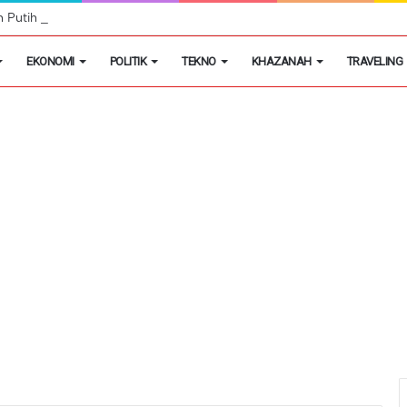
h Putih Tidak Akan Menutup Warung Kelontongan di Desa
EKONOMI
POLITIK
TEKNO
KHAZANAH
TRAVELING