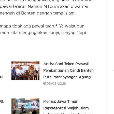
nta Soeharta mengatakan, kegiatan MTQ kali ini
 pawai ta’aruf. Namun MTQ ini akan diwarnai
enengah di Banten dengan tema islami.
napa tidak ada pawai taaruf. Ya walaupun
amun kita menginginkan sunyi, senyap. Tapi
Andra Soni Teken Prasasti
Pembangunan Candi Banten
ul
Pura Parahayangan Agung
05/08/2026
I,
Menag: Jawa Timur
Representasi Wajah Islam