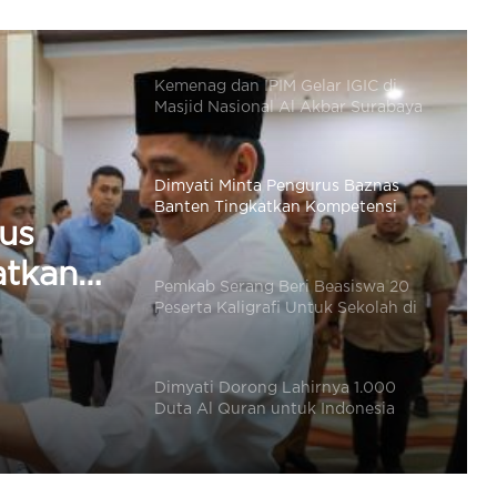
Masjid Nasional Al Akbar Surabaya
Dimyati Minta Pengurus Baznas
Banten Tingkatkan Kompetensi
dalam Pengelolaan Zakat
Pemkab Serang Beri Beasiswa 20
Peserta Kaligrafi Untuk Sekolah di
Lemka Sukabumi
Dimyati Dorong Lahirnya 1.000
ah di
Duta Al Quran untuk Indonesia
Emas 2045
Robinsar Beri Uang Kadedeuh Rp50
Juta Ke Peserta Terbaik di Ajang
MTQ Banten
Wujud Toleransi Beragama, Dimyati