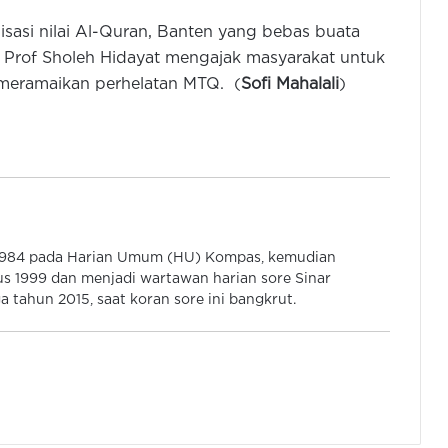
Musyawarah Antara Gereja Banten
sasi nilai Al-Quran, Banten yang bebas buata
a. Prof Sholeh Hidayat mengajak masyarakat untuk
Andra Soni Hadiri Pemasangan
n meramaikan perhelatan MTQ. (
Sofi Mahalali
)
Tiang Pancang Pembangunan
Masjid Al Mubarokah di Tangerang
Bandara Soetta Layani 20.335
Jamaah Umrah Selama Transisi ke
Terminal Khusus Haji dan Umrah
Dimyati Tutup MTQ XXIII Banten,
 1984 pada Harian Umum (HU) Kompas, kemudian
Kafilah Kabupaten Tangerang Jadi
s 1999 dan menjadi wartawan harian sore Sinar
Juara Umum
 tahun 2015, saat koran sore ini bangkrut.
Andra Soni Buka MTQ Banten Ke-
23, Jadi Sarana Syiar Islam dan
Penguatan Karakter
Kemenag dan IPIM Gelar IGIC di