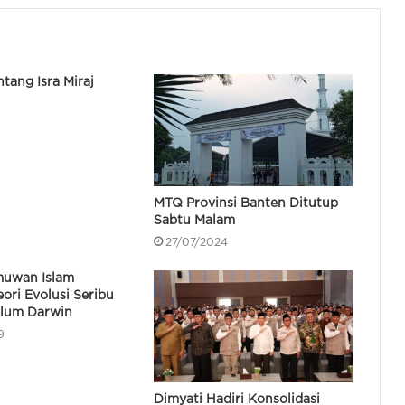
Kukuhkan Pengurus Badan
Musyawarah Antara Gereja Banten
Andra Soni Hadiri Pemasangan
ntang Isra Miraj
Tiang Pancang Pembangunan
8
Masjid Al Mubarokah di Tangerang
Bandara Soetta Layani 20.335
Jamaah Umrah Selama Transisi ke
Terminal Khusus Haji dan Umrah
MTQ Provinsi Banten Ditutup
Sabtu Malam
Dimyati Tutup MTQ XXIII Banten,
27/07/2024
Kafilah Kabupaten Tangerang Jadi
Juara Umum
lmuwan Islam
ori Evolusi Seribu
lum Darwin
Andra Soni Buka MTQ Banten Ke-
9
23, Jadi Sarana Syiar Islam dan
Penguatan Karakter
Dimyati Hadiri Konsolidasi