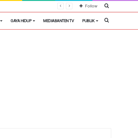
Cari
Follow
Berita
Cari
GAYA HIDUP
MEDIABANTEN TV
PUBLIK
Berita