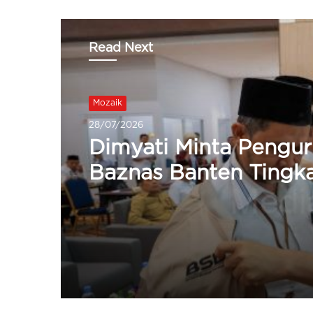
Read Next
Mozaik
27/07/2026
Pemkab Serang Beri
Beasiswa 20 Peserta
Kaligrafi Untuk Sekol
Lemka Sukabumi