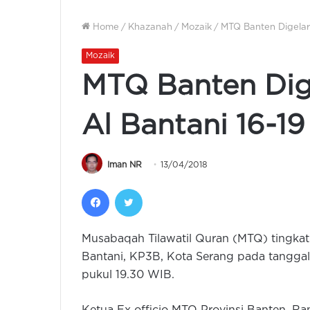
Home
/
Khazanah
/
Mozaik
/
MTQ Banten Digelar 
Mozaik
MTQ Banten Dige
Al Bantani 16-19
Iman NR
13/04/2018
Facebook
Twitter
Musabaqah Tilawatil Quran (MTQ) tingkat 
Bantani, KP3B, Kota Serang pada tanggal
pukul 19.30 WIB.