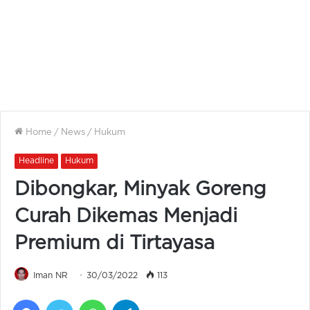
Home
/
News
/
Hukum
Headline
Hukum
Dibongkar, Minyak Goreng
Curah Dikemas Menjadi
Premium di Tirtayasa
Iman NR
30/03/2022
113
Facebook
Twitter
WhatsApp
Telegram