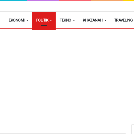
egon Kembangkan Hobi Sebagai Peluang Usaha
EKONOMI
POLITIK
TEKNO
KHAZANAH
TRAVELING