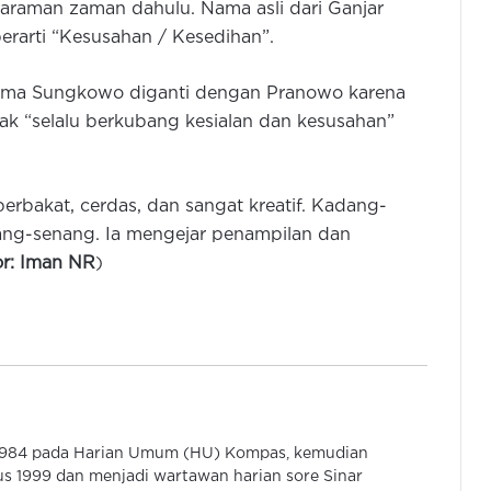
taraman zaman dahulu. Nama asli dari Ganjar
rarti “Kesusahan / Kesedihan”.
ma Sungkowo diganti dengan Pranowo karena
lak “selalu berkubang kesialan dan kesusahan”
Ada OTT Politik Uang, Bawaslu RI
Langsung Awasi PSU Pilkada Kab
Serang
rbakat, cerdas, dan sangat kreatif. Kadang-
ang-senang. Ia mengejar penampilan dan
Tim Gakkumdu Amankan 5 Pelaku
Money Politic PSU Pilkada
or: Iman NR
)
Kabupaten Serang
Belum Ada Kendala, Gubernur
Banten Pantau PSU Pilkada
Kabupaten Serang
Polsek Pulo Ampel Kawal Distribusi
 1984 pada Harian Umum (HU) Kompas, kemudian
Logistik PSU Pilkada di Pulau
s 1999 dan menjadi wartawan harian sore Sinar
Terluar