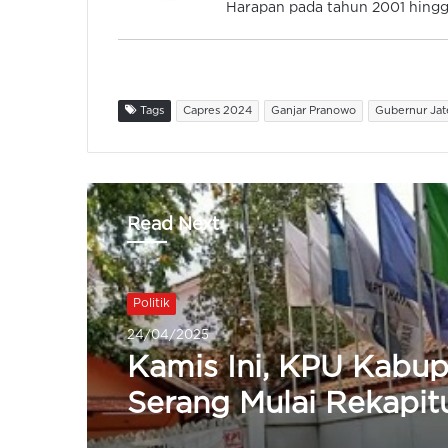
Harapan pada tahun 2001 hingga
Tags
Capres 2024
Ganjar Pranowo
Gubernur Ja
Read Next
Politik
Politik
22/04/2025
24/04/2025
Bawaslu Masih Telusur
Dugaan Politik Uang