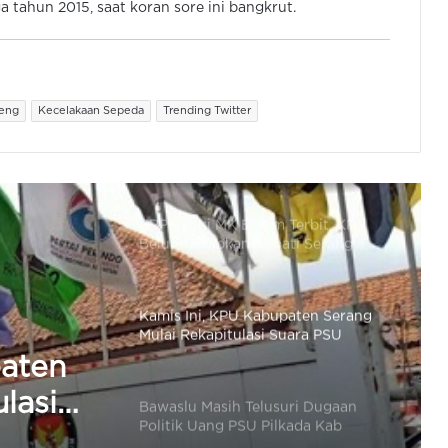
 tahun 2015, saat koran sore ini bangkrut.
Kapolres Serang Cek Logistik PSU
Pilkada di Gudang KPU
teng
Kecelakaan Sepeda
Trending Twitter
BRPK Dari MK Belum Terbit, KPU
Belum Tetapkan Bupati Serang
Paska PSU
Kamis Ini, KPU Kabupaten Serang
Mulai Rekapitulasi Suara PSU
Pilkada
Bawaslu Masih Telusuri Dugaan
Politik Uang PSU Pilkada Kab
Serang
i
KPU Umumkan Rekapitulasi Suara
PSU Pilkada Kab Serang 24 April
 PSU