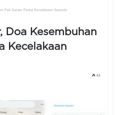
an Pak Ganjar Paska Kecelakaan Sepeda
er, Doa Kesembuhan
a Kecelakaan
43