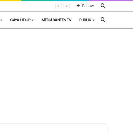
Cari
Follow
Berita
Cari
GAYA HIDUP
MEDIABANTEN TV
PUBLIK
Berita