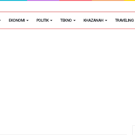
egon Kembangkan Hobi Sebagai Peluang Usaha
EKONOMI
POLITIK
TEKNO
KHAZANAH
TRAVELING