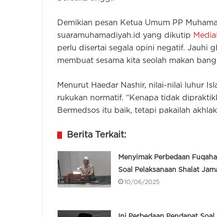
Demikian pesan Ketua Umum PP Muhamadiy
suaramuhamadiyah.id yang dikutip
Media
perlu disertai segala opini negatif. Jauhi
membuat sesama kita seolah makan bangka
Menurut Haedar Nashir, nilai-nilai luhur I
rukukan normatif. “Kenapa tidak dipraktik
Bermedsos itu baik, tetapi pakailah akhlak
Berita Terkait:
Menyimak Perbedaan Fuqaha
Soal Pelaksanaan Shalat Jam
10/06/2025
Ini Perbedaan Pendapat Soal