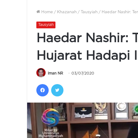
Home
/
Khazanah
/
Tausyiah
/
Haedar Nashir: Ter
Tausyiah
Haedar Nashir: 
Hujarat Hadapi I
Iman NR
03/07/2020
Facebook
Twitter