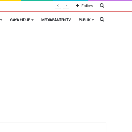
Cari
Follow
Berita
Cari
GAYA HIDUP
MEDIABANTEN TV
PUBLIK
Berita